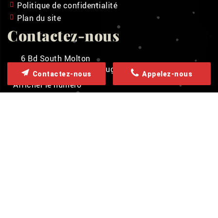
Politique de confidentialité
Plan du site
Contactez-nous
6 Bd South Molton
14140
Livarot-Pays-d'Auge
Contactez-nous
Appelez-nous
Afficher le numéro
Nos horaires
Ouvert actuellement
Vendredi
07h-12h, 13h30-16h30
Samedi
Fermé
Dimanche
Fermé
Lundi
07h-12h, 13h30-16h30
Mardi
07h-12h, 13h30-16h30
Mercredi
07h-12h, 13h30-16h30